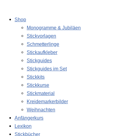
Zum
die
Suchen
Inhalt
Bauernkate
nach:
Shop
springen
-
Monogramme & Jubiläen
Altbauliebe
Stickvorlagen
Stickvorlage
Schmetterlinge
[Digital]
Stickaufkleber
Menge
Stickguides
Stickguides im Set
Stickkits
Stickkurse
Stickmaterial
Kreidemarkerbilder
Weihnachten
Anfängerkurs
Lexikon
Stickbücher